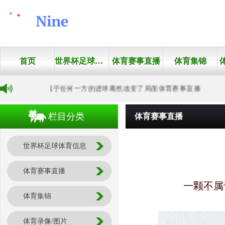
首页
世界杯足球体育信息
体育赛事直播
体育集锦
不属于任何一方的进球蓦然改变了局面体育赛事直播
栏目分类
体育赛事直播
你的位置：
买球网-AG体育站-世界杯足
世界杯足球体育信息
伟德买球
>
体育赛事直播
>
体育赛事直播
一颗不属
体育集锦
体育录像/图片