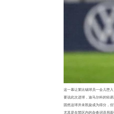
这一幕让莱比锡球员一会儿堕入
要说此次进球，迪马尔科的轻易
固然这球并未凯旋成为得分，但
尤其是在禁区内的杂沓词语局面