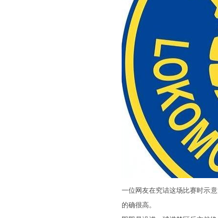
一位网友在究诘这场比赛时示意
的确很高。