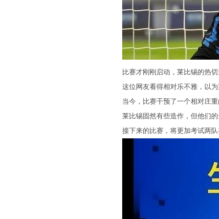
比赛才刚刚启动，莱比锡的热切
这位网友看得相对乐不雅，以为
当今，比赛干预了一个相对庄重
莱比锡固然有些造作，但他们的
接下来的比赛，将更加考试两队