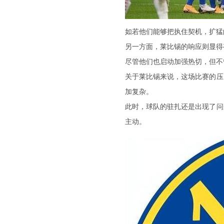
如若他们能够把执住契机，扩猛
另一方面，莱比锡的响应则显得
尽管他们也启动加强热切，但不
关于莱比锡来说，这场比赛的压
加复杂。
此时，球队的驻扎还是出现了问
主动。