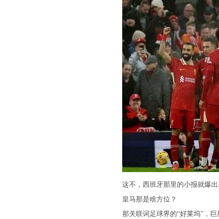
这不，西班牙那里的小报就爆出
皇马那是啥方位？
那关联词足球界的“好莱坞”，