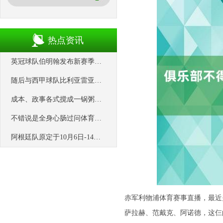
热点资讯
英冠球队伯明翰发布新赛季第三球衣体育赛事直播
随后与西甲球队比利亚雷亚尔签约体育赛事直播
成本、政事各式搅成一锅粥体育赛事直播
不错说是全身心肠过问体育赛事直播
阿根廷队原定于10月6日-14日前去中国体育赛事直播
赤军利物浦体育赛事直播，最近
萨拉赫、范戴克、阿诺德，这仨的