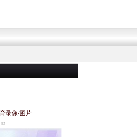
-中欧买球网-bt买球站-365买球站-明升买球网-
育录像/图片
：83