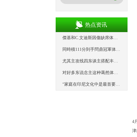
热点资讯
傑基和C.文迪斯因傷缺席体育录像/图片
同時積111分到手問鼎冠軍体育录像/图片
尤其主攻线四东谈主搭配丰富多变体育录像/图片
对好多东说念主这种蔼然体咫尺不同的指导中体育录像/图片
“家庭在印尼文化中是最首要的体育录像/图片
4
津