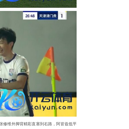
，张修维外脚背精彩直塞到右路，阿皆兹低平