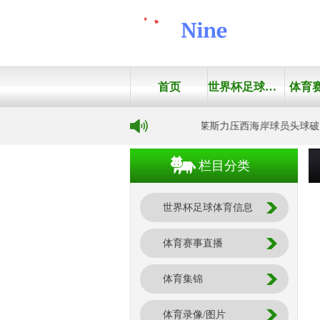
首页
世界杯足球体育信息
体育
基莱斯力压西海岸球员头球破门体育录像/图片
栏目分类
你
世界杯足球体育信息
伟
体育赛事直播
体育集锦
体育录像/图片