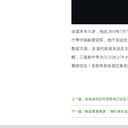
浓眉本年31岁，他在2019年
个季中锦标赛冠军。他个东说念
数据方面，浓眉代表湖东说念主打了3
帽，三项射中率为53.2/28.2/79.
重磅交往！东契奇和浓眉互换东
上一篇：
此前多特总司理里肯已证实
下一篇：
帕金斯更推谈：“独行侠在这