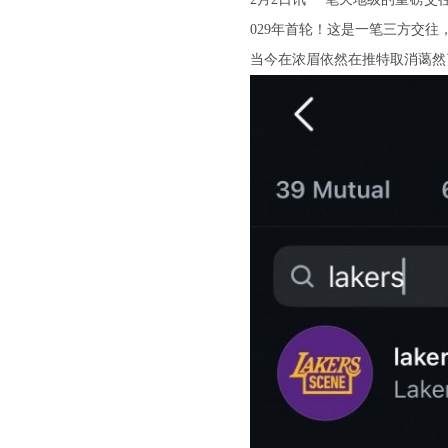
029年首轮！这是一笔三方交往
当今在浓眉依然在推特取消蔼然