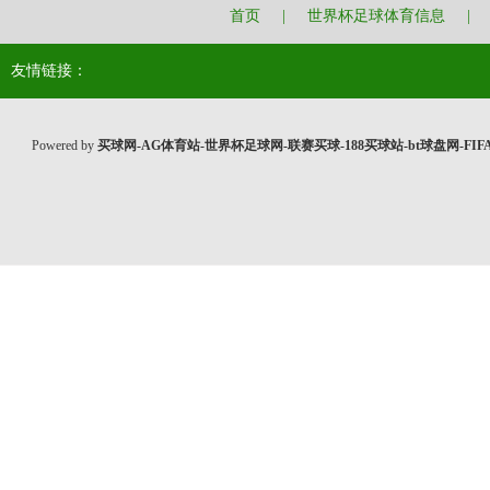
首页
|
世界杯足球体育信息
|
友情链接：
Powered by
买球网-AG体育站-世界杯足球网-联赛买球-188买球站-bt球盘网-FI