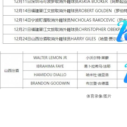
体育录像/图片