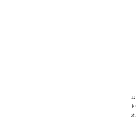
1
其
本