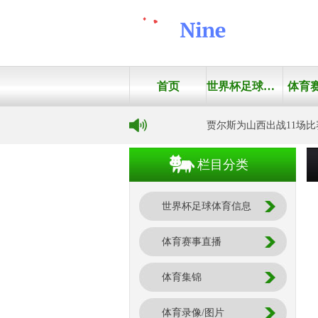
首页
世界杯足球体育信息
体育
贾尔斯为山西出战11场比赛体育
栏目分类
你
世界杯足球体育信息
伟
体育赛事直播
体育集锦
体育录像/图片