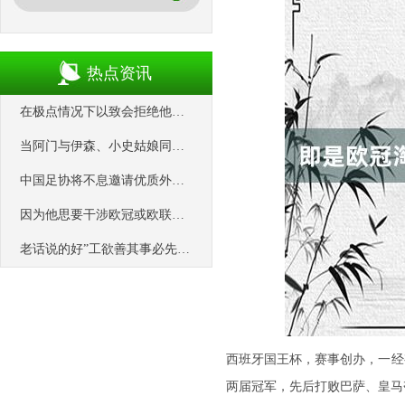
热点资讯
在极点情况下以致会拒绝他的合同体育集锦
当阿门与伊森、小史姑娘同期在场体育集锦
中国足协将不息邀请优质外籍评判员体育集锦
因为他思要干涉欧冠或欧联杯体育集锦
老话说的好”工欲善其事必先利其器“体育集锦
西班牙国王杯，赛事创办，一经
两届冠军，先后打败巴萨、皇马