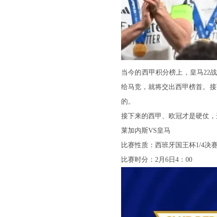
当今的西甲积分榜上，皇马22
给马竞，就将交出西甲榜首。接
的。
接下来的西甲、欧冠才是硬仗，
莱加内斯VS皇马
比赛性质：西班牙国王杯1/4决
比赛时分：2月6日4：00