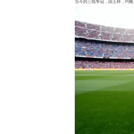
当今的三线争冠，国王杯，约略