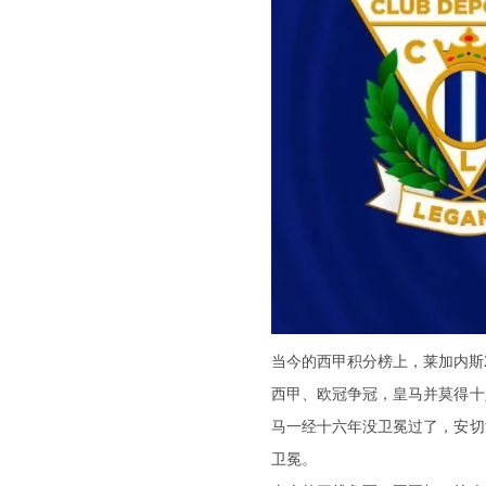
当今的西甲积分榜上，莱加内斯2
西甲、欧冠争冠，皇马并莫得十
马一经十六年没卫冕过了，安切
卫冕。