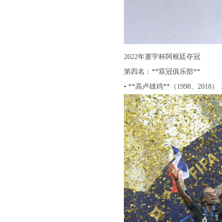
2022年寰宇杯阿根廷夺冠
第四名：**双冠俱乐部**
• **高卢雄鸡**（1998、2