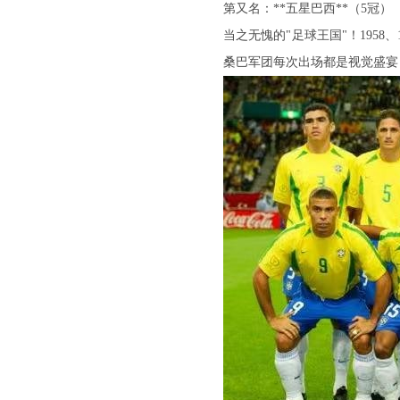
第又名：**五星巴西**（5冠）
当之无愧的"足球王国"！1958、
桑巴军团每次出场都是视觉盛宴