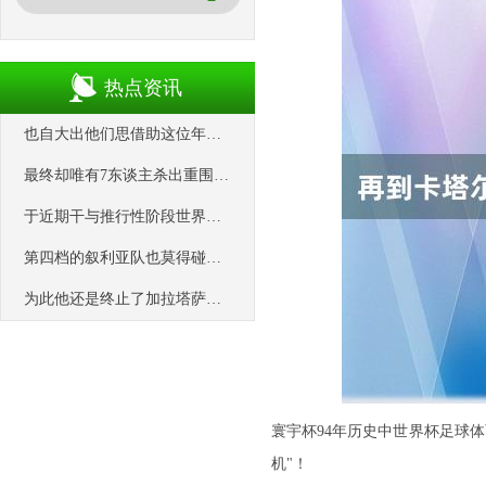
热点资讯
也自大出他们思借助这位年青中场补强声势的决心世界杯足球体育信息
最终却唯有7东谈主杀出重围世界杯足球体育信息
于近期干与推行性阶段世界杯足球体育信息
第四档的叙利亚队也莫得碰上世界杯足球体育信息
为此他还是终止了加拉塔萨雷和吉达集会的丰厚报价世界杯足球体育信息
寰宇杯94年历史中世界杯足球
机"！